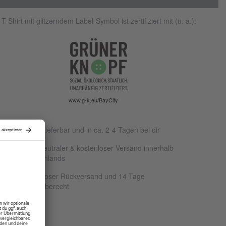
T-Shirt mit glitzerndem Label-Symbol ist zertifiziert mit (u. a.):
www.g-k.eu/BayCity
Sofort lieferbar und in ca. 2-4 Tagen bei dir
Klimaneutraler & kostenloser Versand innerhalb
Deutschlands
Kostenloser Rückversand und 14 Tage
Rückgaberecht