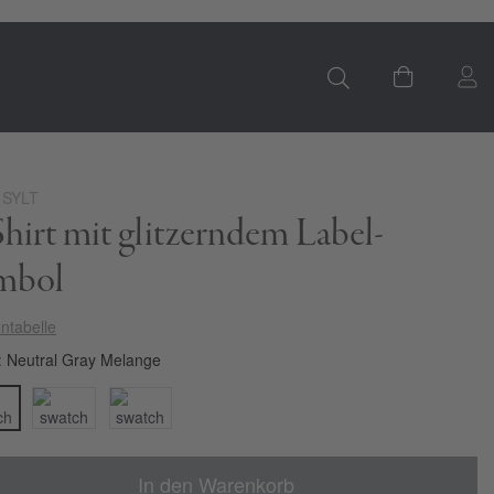
S
Mein Ware
 SYLT
hirt mit glitzerndem Label-
mbol
ntabelle
Neutral Gray Melange
In den Warenkorb