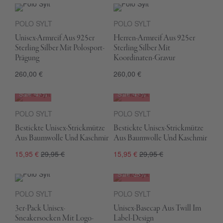
POLO SYLT
POLO SYLT
Unisex-Armreif Aus 925er
Herren-Armreif Aus 925er
Sterling Silber Mit Polosport-
Sterling Silber Mit
Prägung
Koordinaten-Gravur
260,00 €
260,00 €
Sale
-47%
Sale
-47%
POLO SYLT
POLO SYLT
Bestickte Unisex-Strickmütze
Bestickte Unisex-Strickmütze
Aus Baumwolle Und Kaschmir
Aus Baumwolle Und Kaschmir
15,95 €
29,95 €
15,95 €
29,95 €
Sale
-25%
POLO SYLT
POLO SYLT
3er-Pack Unisex-
Unisex-Basecap Aus Twill Im
Sneakersocken Mit Logo-
Label-Design