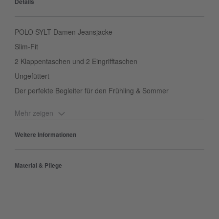
Details
POLO SYLT Damen Jeansjacke
Slim-Fit
2 Klappentaschen und 2 Eingrifftaschen
Ungefüttert
Der perfekte Begleiter für den Frühling & Sommer
Mehr zeigen
Die Damenjacke ist mit einem Umlegekragen, klassischer
Knopfleiste mit Metallknöpfen, geknöpften Klappentaschen
Weitere Informationen
auf der Brust und seitlichen Taschen ausgestattet. Schön mit
einem Kleid oder einer Jeans und Printshirt kombiniert: die
Jeansjacke von POLO SYLT.
Material & Pflege
Produktnummer:
00012895-BC-006