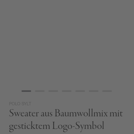
POLO SYLT
Zum
Sweater aus Baumwollmix mit
Anfang
der
Bildgalerie
gesticktem Logo-Symbol
springen