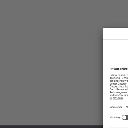
Abstimmung ab. Perfekt für jeden Anlass, um den ein oder anderen 
von Polo Sylt setzt du ein cooles Statement!
Produktnummer:
00003569-BC-16-3922