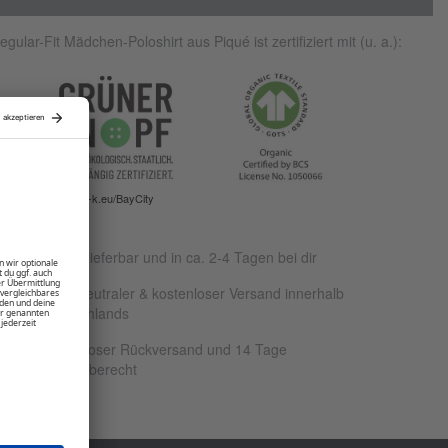
egular-Fit Mädchen-Poloshirt aus Piqué ist zertifiziert mit (u. a.):
www.g-k.eu/BayCity
Sofort lieferbar und in ca. 2-4 Tagen bei dir
Klimaneutraler & kostenloser Versand innerhalb
Deutschlands
Kostenloser Rückversand und 14 Tage
Rückgaberecht