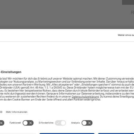
staunenden Blicke einzufangen. Mit dem Poloshirt
R