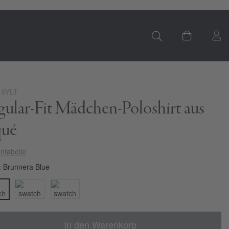
S
Mein Ware
 SYLT
ular-Fit Mädchen-Poloshirt aus
qué
ntabelle
Brunnera Blue
In den Warenkorb