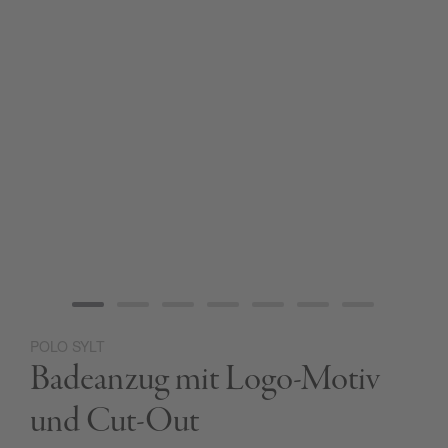
POLO SYLT
Zum
Badeanzug mit Logo-Motiv
Anfang
der
Bildgalerie
und Cut-Out
springen