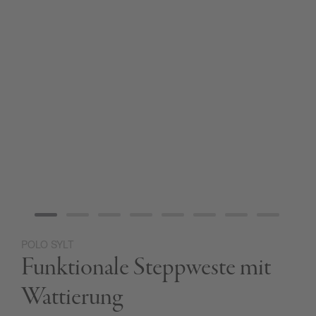
POLO SYLT
Zum
Funktionale Steppweste mit
Anfang
der
Bildgalerie
Wattierung
springen