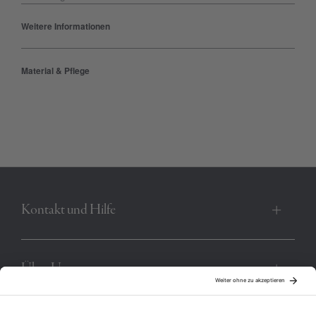
Langarmshirt von POLO SYLT wie für dich geschaffen. Während
Weitere Informationen
es sich in schlichter V-Neck-Silhouette zeigt, fungiert ein Label-
Schriftzug an der Vorderseite als dezenter Blickfang. Für herrliche
Material & Pflege
Wohlfühlmomente sorgen der legere Schnitt mit Taillierung und
die weiche Baumwollmischung. Et voilà: dein neues Lieblings-
Longsleeve von POLO SYLT.
Produktnummer:
00008798-BC-18-1754M
Kontakt und Hilfe
Über Uns