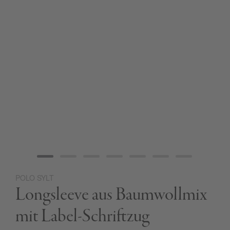
POLO SYLT
Zum
Longsleeve aus Baumwollmix
Anfang
der
Bildgalerie
mit Label-Schriftzug
springen