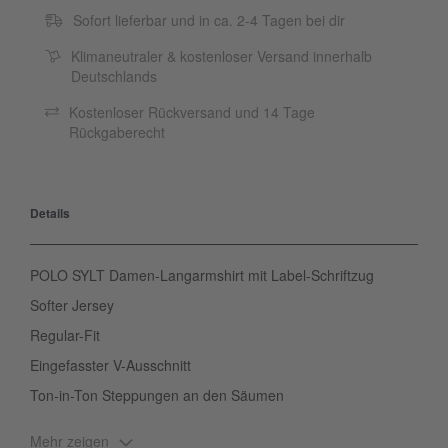
Sofort lieferbar und in ca. 2-4 Tagen bei dir
Klimaneutraler & kostenloser Versand innerhalb
Deutschlands
Kostenloser Rückversand und 14 Tage
Rückgaberecht
Details
POLO SYLT Damen-Langarmshirt mit Label-Schriftzug
Softer Jersey
Regular-Fit
Eingefasster V-Ausschnitt
Ton-in-Ton Steppungen an den Säumen
Mehr zeigen
Du liebst Basics mit dem gewissen Etwas? Dann ist das Damen-