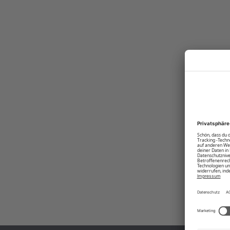
Abstimmung ab. Perfekt für jeden Anlass, um den ein oder anderen 
von Polo Sylt setzt du ein cooles Statement!
Produktnummer:
00003569-BC-17-4402M