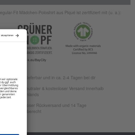
egular-Fit Mädchen-Poloshirt aus Piqué ist zertifiziert mit (u. a.):
www.g-k.eu/BayCity
Sofort lieferbar und in ca. 2-4 Tagen bei dir
Klimaneutraler & kostenloser Versand innerhalb
Deutschlands
Kostenloser Rückversand und 14 Tage
Rückgaberecht