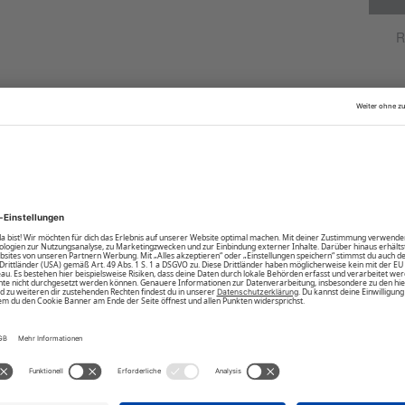
staunenden Blicke einzufangen. Mit dem Poloshirt
R