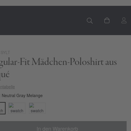
S
Mein Ware
 SYLT
ular-Fit Mädchen-Poloshirt aus
qué
ntabelle
Neutral Gray Melange
In den Warenkorb