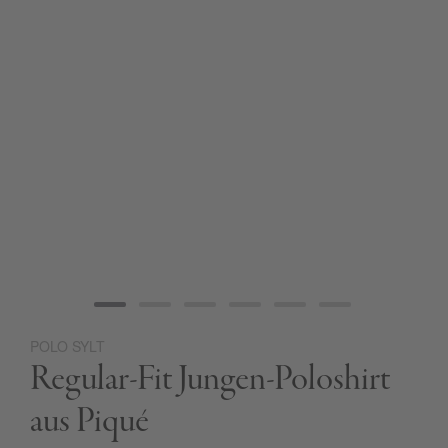
POLO SYLT
Zum
Regular-Fit Jungen-Poloshirt
Anfang
der
Bildgalerie
aus Piqué
springen