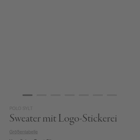
POLO SYLT
Zum
Sweater mit Logo-Stickerei
Anfang
der
Bildgalerie
Größentabelle
springen