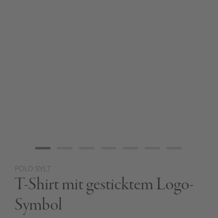
POLO SYLT
Zum
T-Shirt mit gesticktem Logo-
Anfang
der
Bildgalerie
Symbol
springen