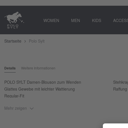
WOMEN
MEN
KIDS
ACCES
Startseite
Polo Sylt
Zum
Ende
Zum
der
Anfang
Details
Weitere Informationen
Bildgalerie
der
springen
Bildgalerie
springen
POLO SYLT Damen-Blouson zum Wenden
Stehkra
Glattes Gewebe mit leichter Wattierung
Raffung
Regular-Fit
Mehr zeigen
Du liebst besondere Streetwear und den Polosport? Dann kommt der 
raffinierten Wende-Look bestimmt nonstop zum Styling-Einsatz. Trage i
von der anderen Seite, die durch ihren cleanen Glanz-Look besticht. Fü