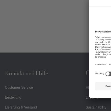
Logo-Stitching. Stehkragen und Bündchen betonen den typischen Blouso
Produktnummer:
00010501-BC-18-0515
Kontakt und Hilfe
Über Uns
Customer Service
History
Bestellung
Lifestyle
Lieferung & Versand
Sustainability