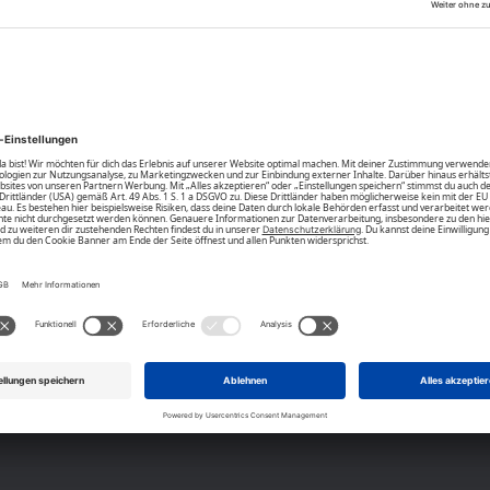
n-Style der POLO SYLT Jacke.
Community
Affiliate Partnerprogramm