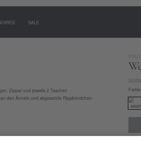
SOIRES
SALE
POLO
We
Größe
Farbe
gen, Zipper und jeweils 2 Taschen
 an den Ärmeln und abgesetzte Rippbündchen
edel schimmernde POLO SYLT Damen-Blouson im
hn entweder mit Schriftzügen an den Ärmeln oder
r noch mehr Raffinesse sorgen die Raffungen und das