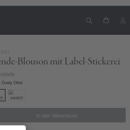
S
Mein Ware
 SYLT
nde-Blouson mit Label-Stickerei
ntabelle
Dusty Olive
In den Warenkorb