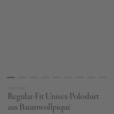
POLO SYLT
Zum
Regular-Fit Unisex-Poloshirt
Anfang
der
Bildgalerie
aus Baumwollpiqué
springen