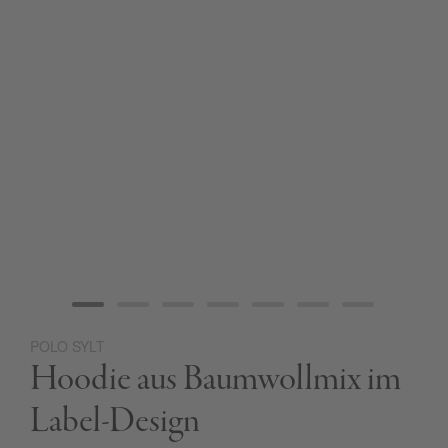
POLO SYLT
Zum
Hoodie aus Baumwollmix im
Anfang
der
Bildgalerie
Label-Design
springen