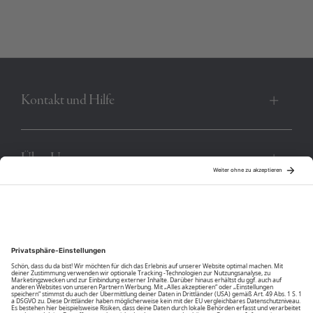
gleichfarbige, größere Logo auf Brusthöhe schaffen die
perfekte Symbiose aus Extravaganz und farbiger
Abstimmung. Mit dem Poloshirt von POLO SYLT setzt du ein
cooles Statement! Zudem hat es eine Grüner Knopf
Zertifizierung.
Kontakt und Hilfe
Produktnummer:
R-4038-BC-11-0601
Über Uns
Community
Unsere Vorteile