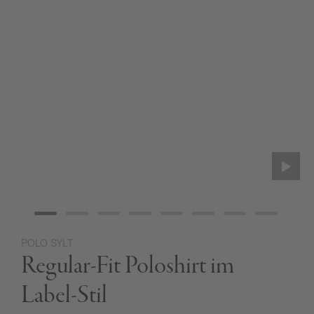
POLO SYLT
Zum
Regular-Fit Poloshirt im
Anfang
der
Bildgalerie
Label-Stil
springen