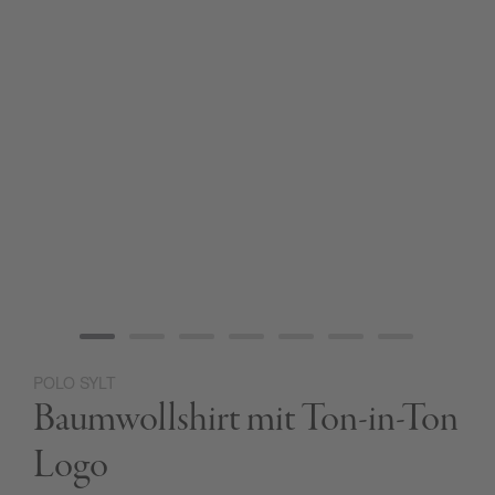
POLO SYLT
Zum
Baumwollshirt mit Ton-in-Ton
Anfang
der
Bildgalerie
Logo
springen