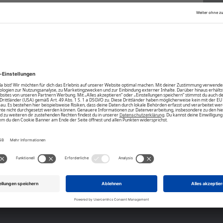
kann so individuell an das Handgelenk angepasst
Community
Affiliate Partnerprogramm