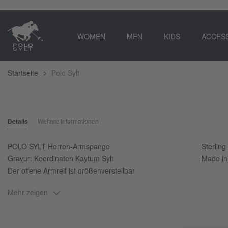
WOMEN
MEN
KIDS
ACCES
Startseite
Polo Sylt
Zum
Ende
Zum
der
Anfang
Details
Weitere Informationen
Bildgalerie
der
springen
Bildgalerie
springen
POLO SYLT Herren-Armspange
Sterling
Gravur: Koordinaten Kaytum Sylt
Made i
Der offene Armreif ist größenverstellbar
Mehr zeigen
Dieser maskuline Armreif für den Mann schafft durch die Oberfläche
Schmuckstück verkörpert POLO SYLT’s Vorliebe für den Polosport und
Koordinaten, die dich nach Sylt führen. Genauer gesagt nach Keit