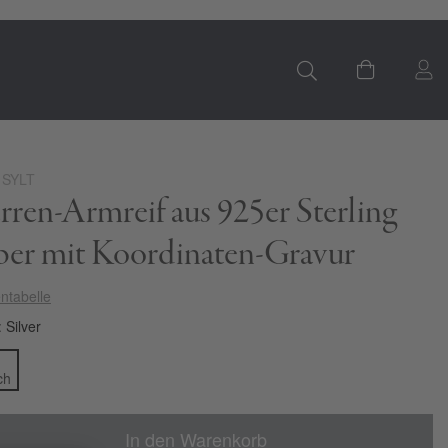
S
Mein Ware
 SYLT
ren-Armreif aus 925er Sterling
lber mit Koordinaten-Gravur
ntabelle
Silver
In den Warenkorb