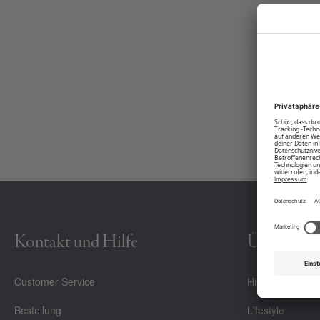
Deutschland von Kunsthandwerkern gefertigte Modell ist offen und 
werden.
Länge = 165 mm, Breite = 9 mm
Die Stärke beträgt 2 mm
Produktnummer:
00006903-BC-14-5002
Kontakt und Hilfe
Über Uns
Customer Service
History
Bestellung
Lifestyle