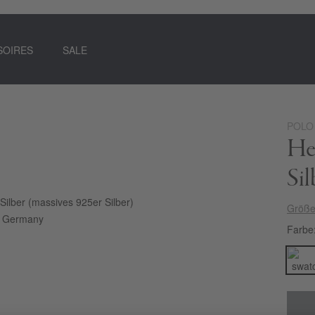
SOIRES
SALE
POLO
Her
Si
 Silber (massives 925er Silber)
Größe
n Germany
Farbe
 einen coolen und lässigen Look. Das
 präsentiert sich mit einer Gravur aus
um zu den Berenberg German Polo Masters. Das in