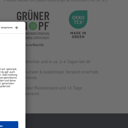
www.g-k.eu/BayCity
Sofort lieferbar und in ca. 2-4 Tagen bei dir
Klimaneutraler & kostenloser Versand innerhalb
Deutschlands
Kostenloser Rückversand und 14 Tage
Rückgaberecht