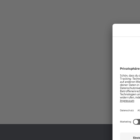
in Kontrastfarbe. Die POLO SYLT Fleece-Jacke eignet sich ideal für die Ü
Tagen.
Produktnummer:
00006025-BC-19-4010