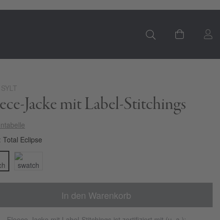
S
Mein Ware
 SYLT
ece-Jacke mit Label-Stitchings
ntabelle
Total Eclipse
In den Warenkorb
Fleece-Jacke mit Label-Stitchings ist zertifiziert mit (u. a.):