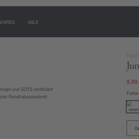
SOIRES
SALE
POLO
Jun
9,99
Knopf und GOTS zertifiziert
Farbe
zter Rundhalsausschnitt
vergreen von POLO SYLT wie gerufen. Zeitloser T-
 zeichnet sich das Essential durch Grüner Knopf und