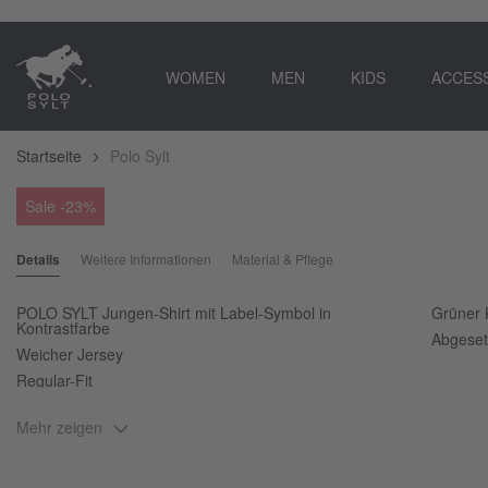
WOMEN
MEN
KIDS
ACCES
Startseite
Polo Sylt
Zum
Sale
-23%
Ende
Zum
der
Anfang
Details
Weitere Informationen
Material & Pflege
Bildgalerie
der
springen
Bildgalerie
springen
POLO SYLT Jungen-Shirt mit Label-Symbol in
Grüner 
Kontrastfarbe
Abgeset
Weicher Jersey
Regular-Fit
Mehr zeigen
Besondere Basic-Shirts können Jungen nie genug haben – da kommt der E
Schnitt trifft auf soften Jersey und das ikonische Label-Stitching. Zudem