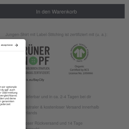
In den Warenkorb
Jungen-Shirt mit Label-Stitching ist zertifiziert mit (u. a.):
www.g-k.eu/BayCity
Sofort lieferbar und in ca. 2-4 Tagen bei dir
Klimaneutraler & kostenloser Versand innerhalb
Deutschlands
Kostenloser Rückversand und 14 Tage
Rückgaberecht