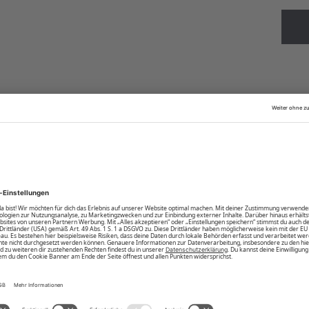
 Must-have für jeden Tag. GOTS Lizenznummer: