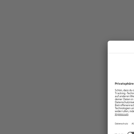
GOTS Zertifizierungen aus. Alles in allem ist das POLO SYLT T-Shirt ein
1050066.
Produktnummer:
R-4035J-BC-11-0601