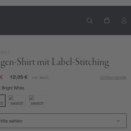
S
Mein Ware
 SYLT
gen-Shirt mit Label-Stitching
 €
12,95 €
Größentabelle
inkl. MwSt.
Bright White