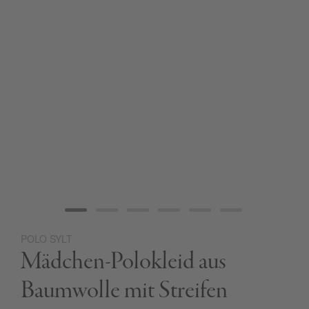
POLO SYLT
Zum
Mädchen-Polokleid aus
Anfang
der
Bildgalerie
Baumwolle mit Streifen
springen