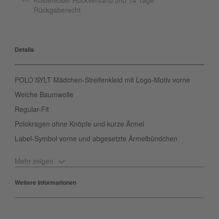
Kostenloser Rückversand und 14 Tage
Rückgaberecht
Details
POLO SYLT Mädchen-Streifenkleid mit Logo-Motiv vorne
Weiche Baumwolle
Regular-Fit
Polokragen ohne Knöpfe und kurze Ärmel
Label-Symbol vorne und abgesetzte Ärmelbündchen
Mehr zeigen
Das zeitlos schöne POLO SYLT Kleid bildet den Inbegriff des
beliebten Polo-Stils und bringt mit seinem Streifenmuster Frische
Weitere Informationen
in die Outfits von Mädchen. Zudem begeistert es durch die softe
Baumwolle in Interlock-Qualität und die lockere Passform. Alles