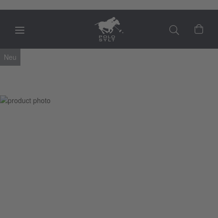
Mein
Zum
Neu
Ende
der
Bildgalerie
springen