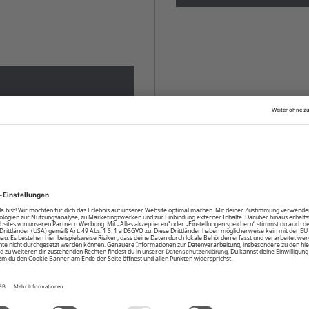
fälschte Links deine
deinen Account für seine
daher für deinen Log-In nur
i E-Mails, die dich zur