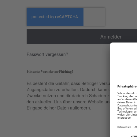
Anmelden
Passwort vergessen?
Hinweis: Vorsicht vor Phishing!
Es besteht die Gefahr, dass Betrüger versuchen, über ge
Zugangsdaten zu erhalten. Dadurch kann der Empfänger 
Zwecke nutzen und dir dadurch Schaden zufügen. Nutze 
den aktuellen Link über unsere Website und sei kritisch be
Eingabe deiner Daten auffordern.