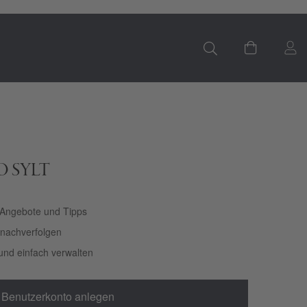
S
Mein Ware
LO SYLT
 Angebote und Tipps
t nachverfolgen
und einfach verwalten
Benutzerkonto anlegen