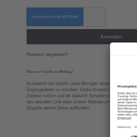
Anmelden
Passwort vergessen?
Hinweis: Vorsicht vor Phishing!
Es besteht die Gefahr, dass Betrüger versuchen, über ge
Zugangsdaten zu erhalten. Dadurch kann der Empfänger 
Zwecke nutzen und dir dadurch Schaden zufügen. Nutze 
den aktuellen Link über unsere Website und sei kritisch be
Eingabe deiner Daten auffordern.