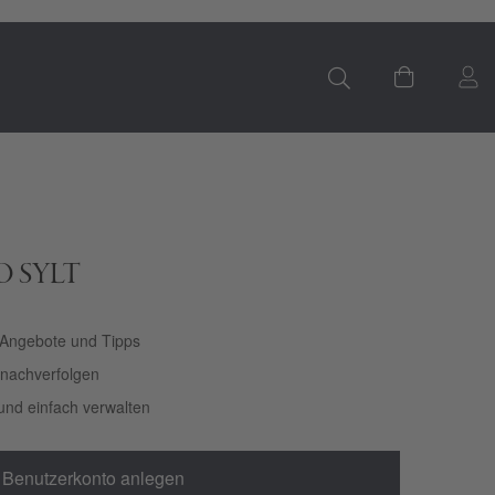
S
Mein Ware
LO SYLT
 Angebote und Tipps
t nachverfolgen
und einfach verwalten
Benutzerkonto anlegen