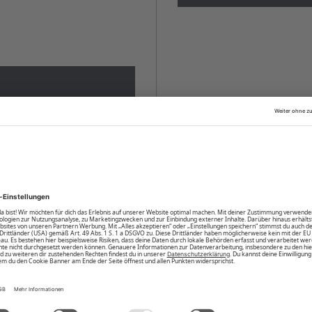
fälschte Links deine
deinen Account für seine
daher für deinen Log-In nur
i E-Mails, die dich zur