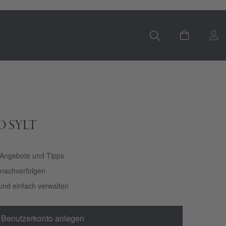
S
Mein Ware
LO SYLT
 Angebote und Tipps
t nachverfolgen
und einfach verwalten
Benutzerkonto anlegen