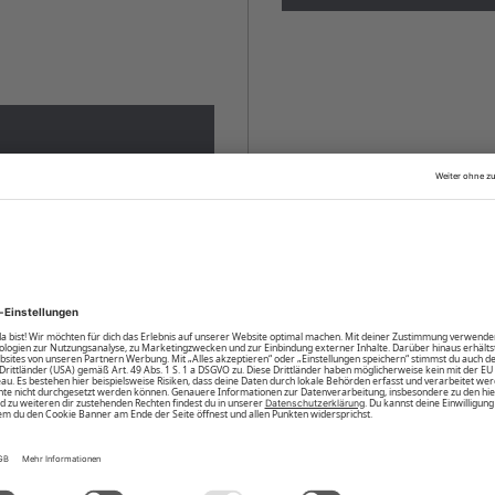
fälschte Links deine
deinen Account für seine
daher für deinen Log-In nur
i E-Mails, die dich zur