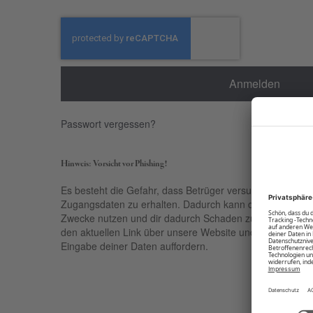
Anmelden
Passwort vergessen?
Hinweis: Vorsicht vor Phishing!
Es besteht die Gefahr, dass Betrüger versuchen, über ge
Zugangsdaten zu erhalten. Dadurch kann der Empfänger 
Zwecke nutzen und dir dadurch Schaden zufügen. Nutze 
den aktuellen Link über unsere Website und sei kritisch be
Eingabe deiner Daten auffordern.