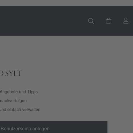
S
Mein Ware
LO SYLT
 Angebote und Tipps
t nachverfolgen
und einfach verwalten
Benutzerkonto anlegen