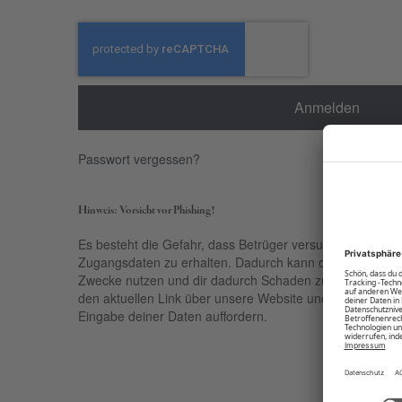
Anmelden
Passwort vergessen?
Hinweis: Vorsicht vor Phishing!
Es besteht die Gefahr, dass Betrüger versuchen, über ge
Zugangsdaten zu erhalten. Dadurch kann der Empfänger 
Zwecke nutzen und dir dadurch Schaden zufügen. Nutze 
den aktuellen Link über unsere Website und sei kritisch be
Eingabe deiner Daten auffordern.