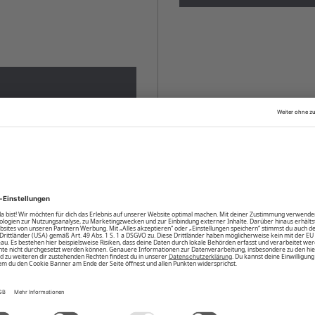
fälschte Links deine
deinen Account für seine
daher für deinen Log-In nur
i E-Mails, die dich zur