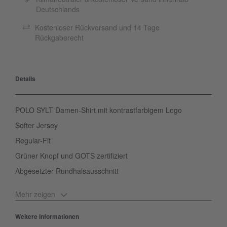
Deutschlands
Kostenloser Rückversand und 14 Tage
Rückgaberecht
Details
POLO SYLT Damen-Shirt mit kontrastfarbigem Logo
Softer Jersey
Regular-Fit
Grüner Knopf und GOTS zertifiziert
Abgesetzter Rundhalsausschnitt
Mehr zeigen
Das feminin taillierte POLO SYLT Damen-Shirt setzt auf soften
Jersey und minimalistischen Look mit dezentem Label-Stitching.
Weitere Informationen