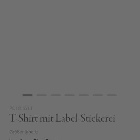
POLO SYLT
Zum
T-Shirt mit Label-Stickerei
Anfang
der
Bildgalerie
Größentabelle
springen