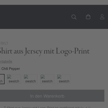
S
Mein Ware
 SYLT
hirt aus Jersey mit Logo-Print
ntabelle
Chili Pepper
In den Warenkorb
T-Shirt aus Jersey mit Logo-Print ist zertifiziert mit (u. a.):