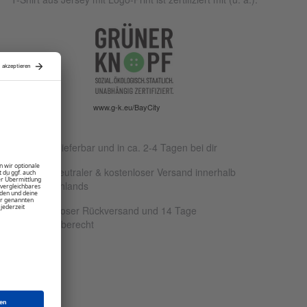
www.g-k.eu/BayCity
Sofort lieferbar und in ca. 2-4 Tagen bei dir
Klimaneutraler & kostenloser Versand innerhalb
Deutschlands
Kostenloser Rückversand und 14 Tage
Rückgaberecht