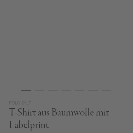
POLO SYLT
Zum
T-Shirt aus Baumwolle mit
Anfang
der
Bildgalerie
Labelprint
springen