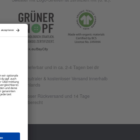
www.g-k.eu/BayCity
Sofort lieferbar und in ca. 2-4 Tagen bei dir
Klimaneutraler & kostenloser Versand innerhalb
Deutschlands
Kostenloser Rückversand und 14 Tage
Rückgaberecht