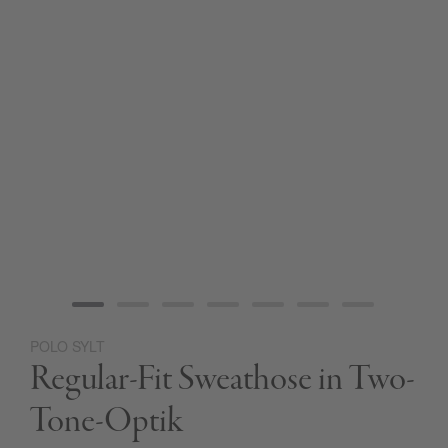
POLO SYLT
Zum
Regular-Fit Sweathose in Two-
Anfang
der
Bildgalerie
Tone-Optik
springen