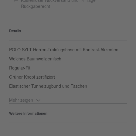
Kostenloser Rückversand und 14 Tage
Rückgaberecht
Details
POLO SYLT Herren-Trainingshose mit Kontrast-Akzenten
Weiches Baumwollgemisch
Regular-Fit
Grüner Knopf zertifiziert
Elastischer Tunnelzugbund und Taschen
Mehr zeigen
Komfort und Style? Gibt es bei der Sweathose von POLO SYLT in
einem Design. Dank der soften Baumwollmischung und der
Weitere Informationen
relaxten Passform sorgt sie für ein angenehmes Tragegefühl. Der
Elastikbund mit Kontrast-Tunnelzugband, die Taschen und die