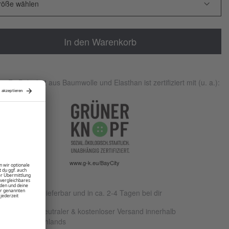
In den Warenkorb
r-Fit Poloshirt aus Baumwolle und Elasthan ist zertifiziert mit (u. a.):
www.g-k.eu/BayCity
Sofort lieferbar und in ca. 2-4 Tagen bei dir
Klimaneutraler & kostenloser Versand innerhalb
Deutschlands