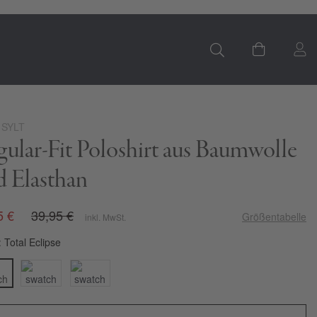
S
Mein Ware
 SYLT
ular-Fit Poloshirt aus Baumwolle
d Elasthan
5 €
39,95 €
Größentabelle
inkl. MwSt.
Total Eclipse