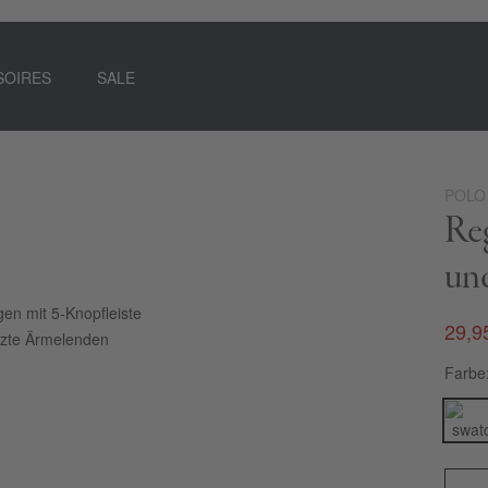
SOIRES
SALE
POLO
Reg
un
gen mit 5-Knopfleiste
29,9
zte Ärmelenden
Farbe
t genau der richtigen Dosis Details. Trotz des
 charakteristischen POLO SYLT Look erhält das Damen-
ehen, wohlfühlen und sportiven Casual-Chic