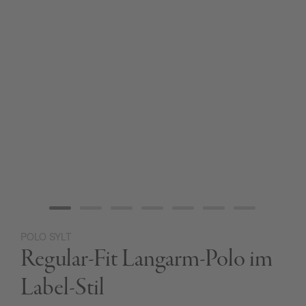
POLO SYLT
Zum
Regular-Fit Langarm-Polo im
Anfang
der
Bildgalerie
Label-Stil
springen