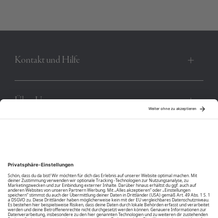
Schnitt und das trageangenehme Material garantieren
zusätzlichen Tragekomfort. Ganz lässig kombinierst du das
Langarmshirt mit Shorts oder Jeans und wenn es etwas
schicker sein soll, greifst du einfach zur Chinohose.
Kontakt und Hilfe
Produktnummer:
00003718-BC-15-1360
Über Uns
Community
Unsere Vorteile