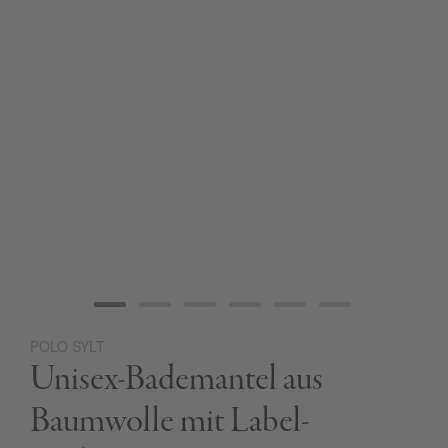
POLO SYLT
Zum
Unisex-Bademantel aus
Anfang
der
Bildgalerie
Baumwolle mit Label-
springen