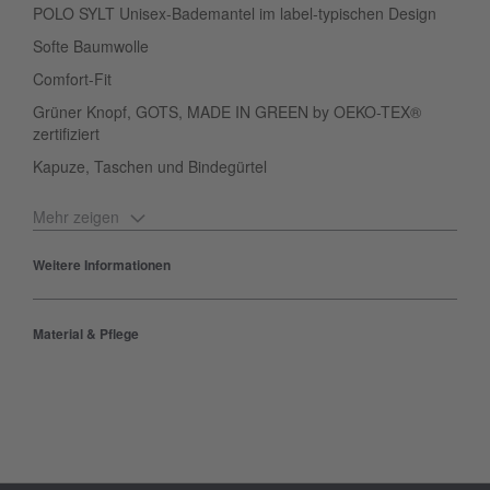
POLO SYLT Unisex-Bademantel im label-typischen Design
Softe Baumwolle
Comfort-Fit
Grüner Knopf, GOTS, MADE IN GREEN by OEKO-TEX®
zertifiziert
Kapuze, Taschen und Bindegürtel
Mehr zeigen
Stilvolles Wohlfühl-Essential für den Pool, Spa und Co.: Bei dem
Weitere Informationen
Unisex-Bademantel vereinen sich flauschige Baumwolle und
relaxte Passform mit genau der richtigen Dosis POLO SYLT
Material & Pflege
Details. Als dezente Blickfänge fungieren die gestickten Logos in
Kontrastfarbe. Dank der Zertifizierungen sorgt der POLO SYLT
Bademantel beim Relaxen und Entspannen on top für ein gutes
Gewissen.
Produktnummer:
00003204-BC-11-0601