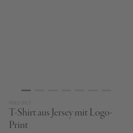
POLO SYLT
Zum
T-Shirt aus Jersey mit Logo-
Anfang
der
Bildgalerie
Print
springen