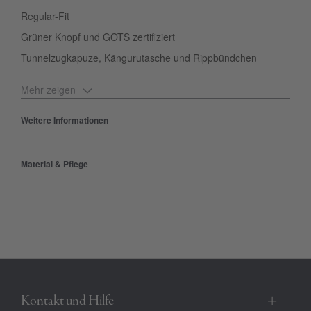
Regular-Fit
Grüner Knopf und GOTS zertifiziert
Tunnelzugkapuze, Kängurutasche und Rippbündchen
Mehr zeigen
Du magst es bequem, aber es soll gleichzeitig zeitgemäß sein?
Weitere Informationen
Dann liegst du mit dem Herren-Hoodie von POLO SYLT genau
richtig. Denn der Style punktet mit schlichten Details wie der
Material & Pflege
Kapuze, den abgesetzten Bündchen und der Kängurutasche.
Abgerundet wird der Kapuzenpullover durch das gestickte Logo
in Kontrastfarbe an der Vorderseite. Ob zu Jeans oder zu Chinos
gestylt – der Hoodie von POLO SYLT macht alles mit.
Produktnummer:
00003940-BC-19-1557
Kontakt und Hilfe