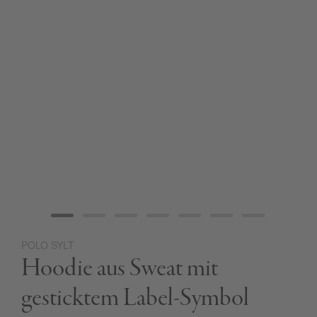
POLO SYLT
Zum
Hoodie aus Sweat mit
Anfang
der
Bildgalerie
gesticktem Label-Symbol
springen