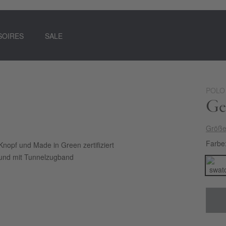
SOIRES
SALE
POLO
Ges
Größe
Farbe
Knopf und Made in Green zertifiziert
bund mit Tunnelzugband
-Essential designt. Erfrischend wirken vor allem
Ein Must-
 leichte Qualität für Komfort sorgt.