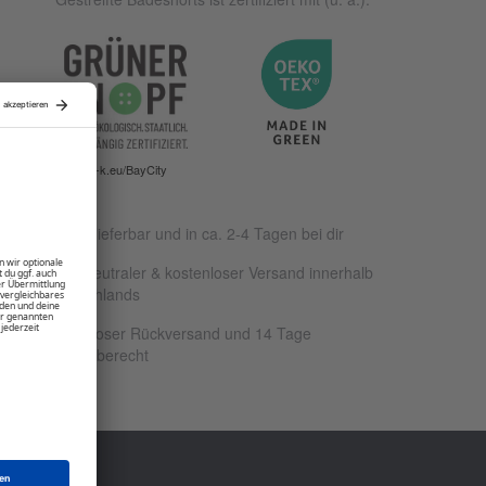
www.g-k.eu/BayCity
Sofort lieferbar und in ca. 2-4 Tagen bei dir
Klimaneutraler & kostenloser Versand innerhalb
Deutschlands
Kostenloser Rückversand und 14 Tage
Rückgaberecht