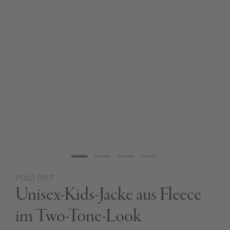
POLO SYLT
Zum
Unisex-Kids-Jacke aus Fleece
Anfang
der
Bildgalerie
im Two-Tone-Look
springen