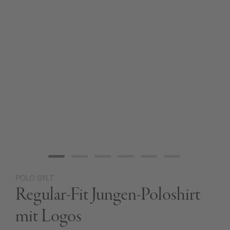
POLO SYLT
Zum
Regular-Fit Jungen-Poloshirt
Anfang
der
Bildgalerie
mit Logos
springen