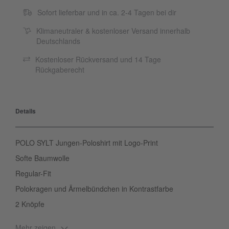
Sofort lieferbar und in ca. 2-4 Tagen bei dir
Klimaneutraler & kostenloser Versand innerhalb
Deutschlands
Kostenloser Rückversand und 14 Tage
Rückgaberecht
Details
POLO SYLT Jungen-Poloshirt mit Logo-Print
Softe Baumwolle
Regular-Fit
Polokragen und Ärmelbündchen in Kontrastfarbe
2 Knöpfe
Mehr zeigen
Ein echter Casual-Hingucker: das Poloshirt von POLO