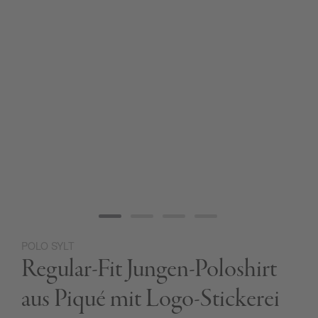
POLO SYLT
Zum
Regular-Fit Jungen-Poloshirt
Anfang
der
Bildgalerie
aus Piqué mit Logo-Stickerei
springen