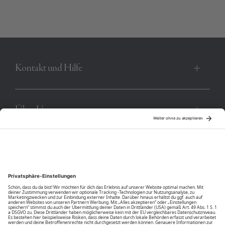
dir maximale Bewegungsfreiheit und eine elegant-sportive Note
im Alltag.
Produktnummer:
00003924-BC-18-1754
Kontakt und Hilfe
Über Uns
Community
Unsere Vorteile