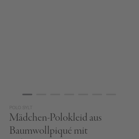
POLO SYLT
Zum
Mädchen-Polokleid aus
Anfang
der
Bildgalerie
Baumwollpiqué mit
springen