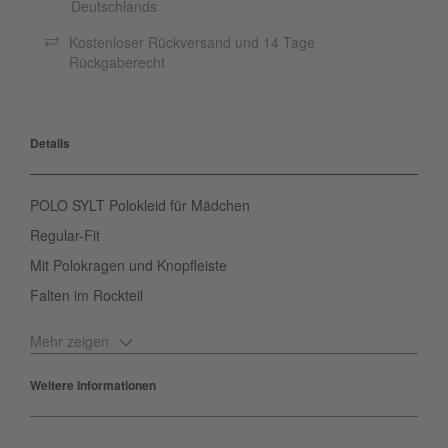
Deutschlands
Kostenloser Rückversand und 14 Tage
Rückgaberecht
Details
POLO SYLT Polokleid für Mädchen
Regular-Fit
Mit Polokragen und Knopfleiste
Falten im Rockteil
Mehr zeigen
Dieses Polo-Kleid mit Falten im Rockteil ist eine hübsche Wahl für
die wärmeren Monate. Das Kleid von POLO SYLT lässt sich in
Weitere Informationen
einem schlichten Design locker zu deinen Lieblingsstücken
kombinieren. Ein charmanter Polokragen mit Knopfleiste geben