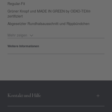
Regular-Fit
Grüner Knopf und MADE IN GREEN by OEKO-TEX®
zertifiziert
Abgesetzter Rundhalsausschnitt und Rippbündchen
Mehr zeigen
Der bedruckte POLO SYLT Jungen-Sweater mit softer Haptik
erweist sich als vielseitiger Wohlfühl-Allrounder. Lässig: Lockerer
Weitere Informationen
Schnitt trifft auf Rundhalsausschnitt und Label-Frontprint in
Kontrastfarbe. Mit dem POLO SYLT Sweater legst du dir ein ganz
besonderes Basic mit modernem Touch zu.
Produktnummer:
R-266J-BC-19-4010
Kontakt und Hilfe