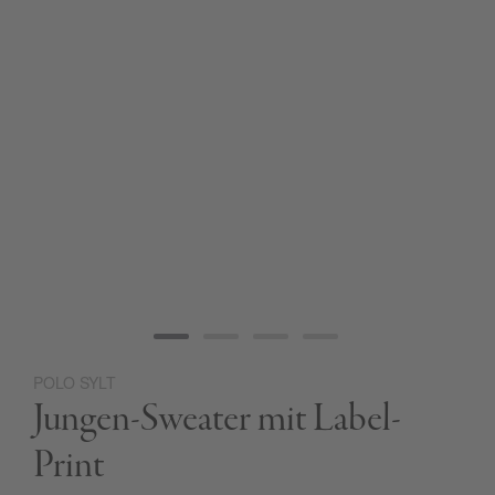
POLO SYLT
Zum
Jungen-Sweater mit Label-
Anfang
der
Bildgalerie
Print
springen