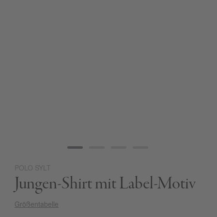
POLO SYLT
Zum
Jungen-Shirt mit Label-Motiv
Anfang
der
Bildgalerie
Größentabelle
springen