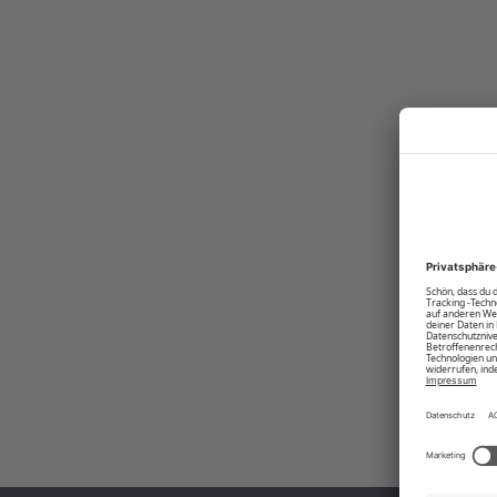
richtig. Denn der Style punktet mit schlichten Details wie der Kapuze,
Abgerundet wird der Kapuzenpullover durch das gestickte Logo in Kontra
Chinos gestylt – der Hoodie von POLO SYLT macht alles mit.
Produktnummer:
00003940-BC-16-3922