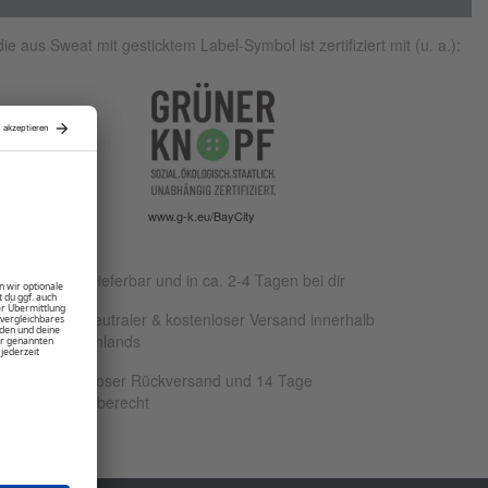
ie aus Sweat mit gesticktem Label-Symbol ist zertifiziert mit (u. a.):
www.g-k.eu/BayCity
Sofort lieferbar und in ca. 2-4 Tagen bei dir
Klimaneutraler & kostenloser Versand innerhalb
Deutschlands
Kostenloser Rückversand und 14 Tage
Rückgaberecht