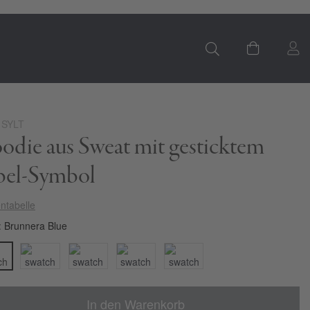
S
Mein Ware
 SYLT
odie aus Sweat mit gesticktem
bel-Symbol
ntabelle
Brunnera Blue
In den Warenkorb