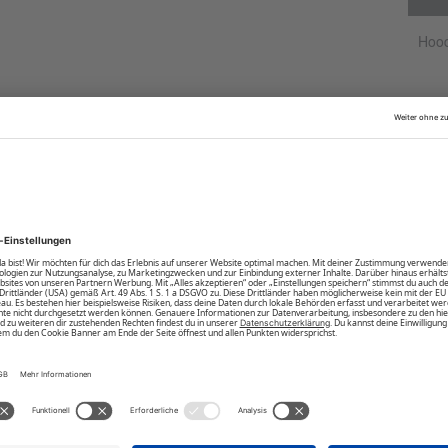
 den abgesetzten Bündchen und der Kängurutasche.
stfarbe an der Vorderseite. Ob zu Jeans oder zu
Hood