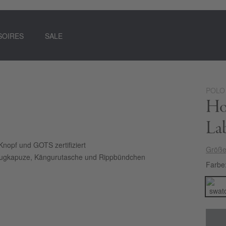
SOIRES
SALE
POLO
Ho
La
Knopf und GOTS zertifiziert
Größe
ugkapuze, Kängurutasche und Rippbündchen
Farbe
egst du mit dem Herren-Hoodie von POLO SYLT genau