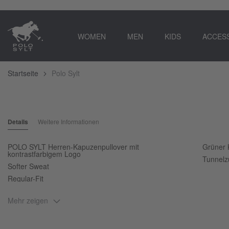
WOMEN
MEN
KIDS
ACCES
Startseite
Polo Sylt
Zum
Ende
Zum
der
Anfang
Details
Weitere Informationen
Bildgalerie
der
springen
Bildgalerie
springen
POLO SYLT Herren-Kapuzenpullover mit
Grüner 
kontrastfarbigem Logo
Tunnelz
Softer Sweat
Regular-Fit
Mehr zeigen
Du magst es bequem, aber es soll gleichzeitig zeitgemäß sein? Dann li