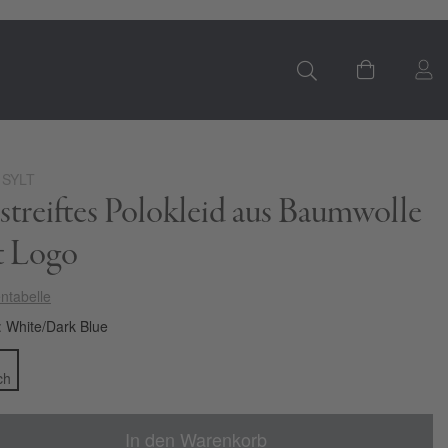
S
Mein Ware
 SYLT
treiftes Polokleid aus Baumwolle
t Logo
ntabelle
White/Dark Blue
In den Warenkorb