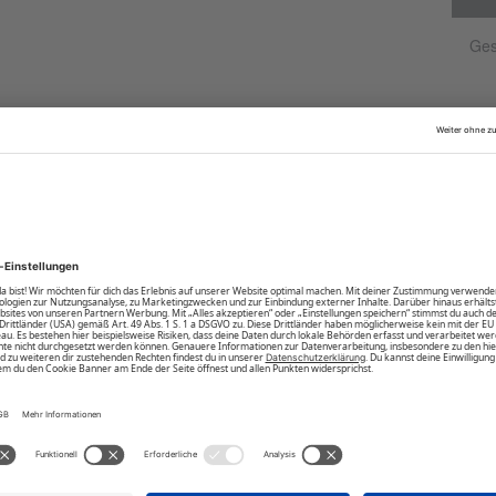
du deiner Garderobe mühelos sportiven Chic ein.
Gest