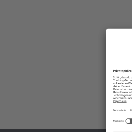
legere Schnitt. Mit dem kurzärmeligen Polokleid von POLO SYLT hauchst 
Produktnummer:
00012528-BC-1048