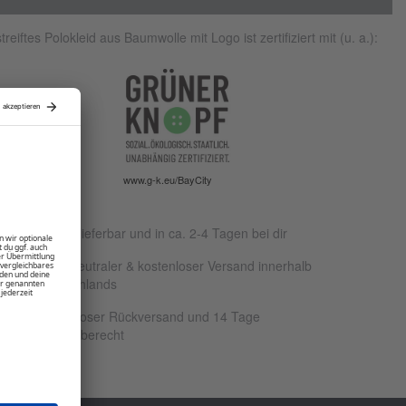
reiftes Polokleid aus Baumwolle mit Logo ist zertifiziert mit (u. a.):
www.g-k.eu/BayCity
Sofort lieferbar und in ca. 2-4 Tagen bei dir
Klimaneutraler & kostenloser Versand innerhalb
Deutschlands
Kostenloser Rückversand und 14 Tage
Rückgaberecht